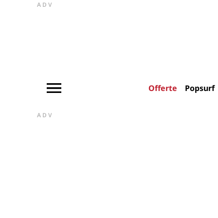
ADV
Offerte
Popsurf
ADV