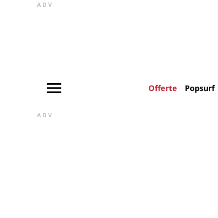
ADV
Offerte
Popsurf
ADV