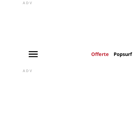
ADV
Offerte
Popsurf
ADV