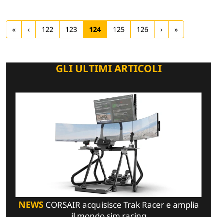
«
‹
122
123
124
125
126
›
»
GLI ULTIMI ARTICOLI
NEWS
CORSAIR acquisisce Trak Racer e amplia
il mondo sim racing