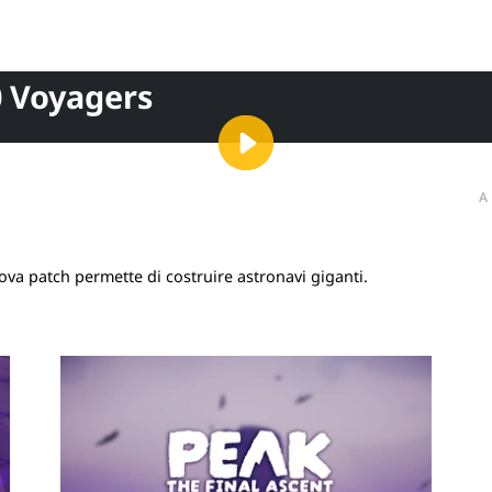
0 Voyagers
A
uova patch permette di costruire astronavi giganti.