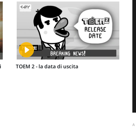
i
TOEM 2 - la data di uscita
A