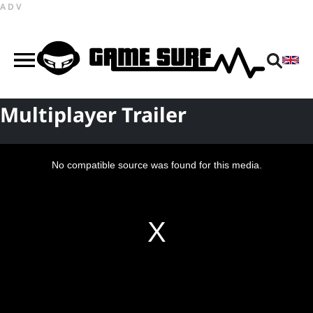
ADV
Multiplayer Trailer
This
is
a
No compatible source was found for this media.
modal
window.