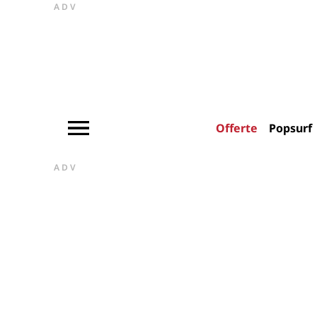
ADV
Offerte
Popsurf
ADV