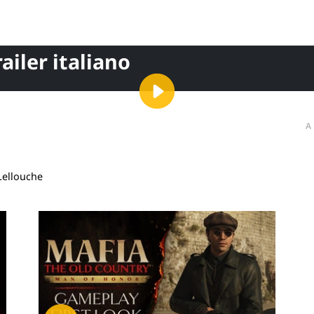
iler italiano
A
 Lellouche