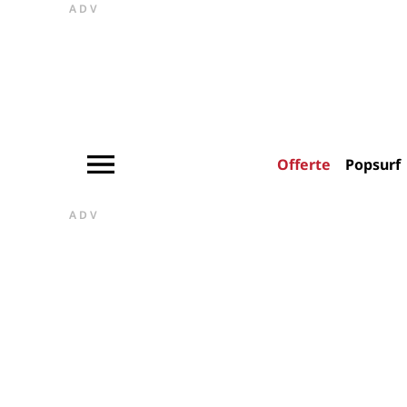
ADV
Offerte
Popsurf
ADV