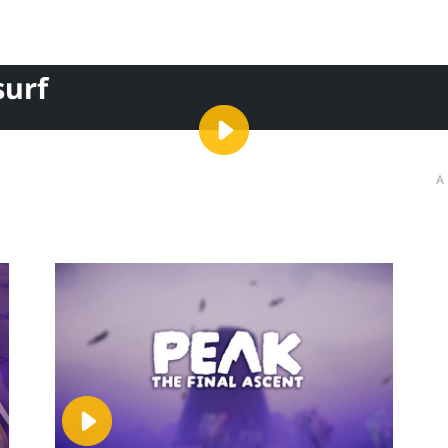
surf
A