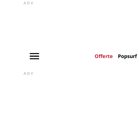
ADV
Offerte
Popsurf
ADV