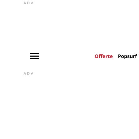
ADV
Offerte
Popsurf
ADV