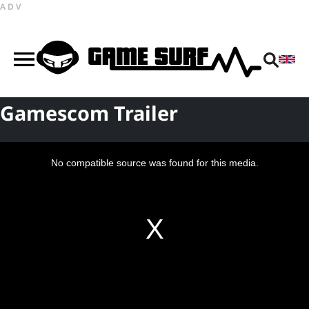
ADV
Gamescom Trailer
This
is
a
No compatible source was found for this media.
modal
window.