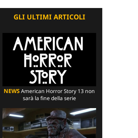
GLI ULTIMI ARTICOLI
NEWS
American Horror Story 13 non
sarà la fine della serie