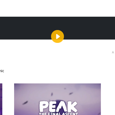
A
mic