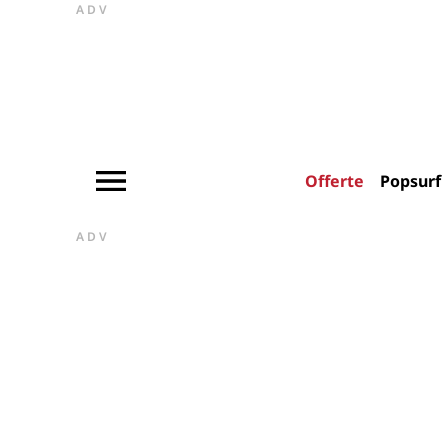
ADV
Offerte
Popsurf
ADV