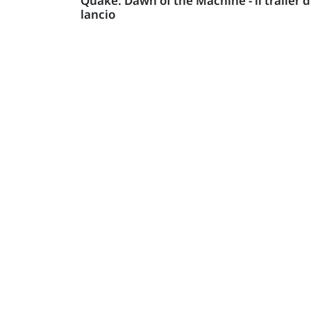
Quake: Dawn of the Machine - il trailer d
lancio