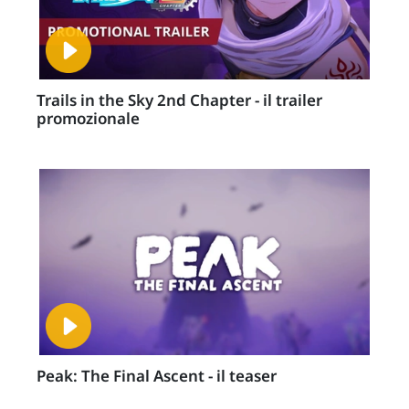
Trails in the Sky 2nd Chapter - il trailer
promozionale
Peak: The Final Ascent - il teaser