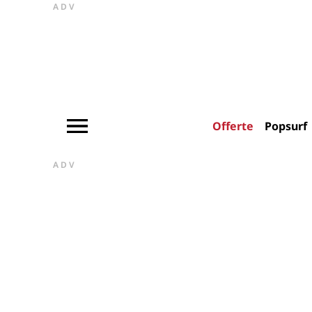
ADV
Offerte
Popsurf
ADV