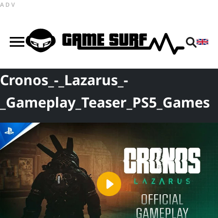
ADV
Cronos_-_Lazarus_-
_Gameplay_Teaser_PS5_Games
Play
Video