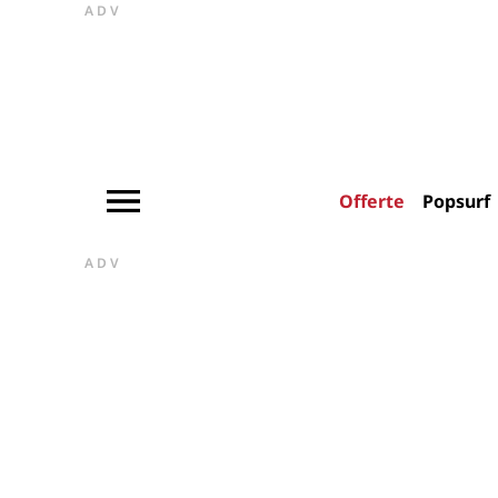
ADV
Offerte
Popsurf
ADV