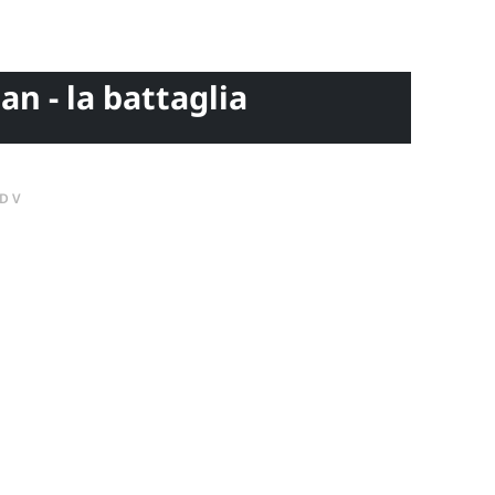
n - la battaglia
DV