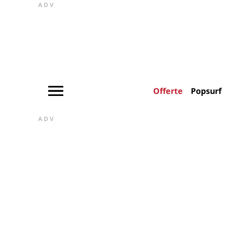
ADV
Offerte
Popsurf
ADV