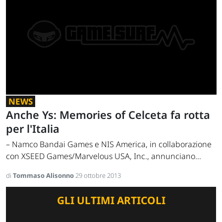
NEWS
Anche Ys: Memories of Celceta fa rotta
per l'Italia
– Namco Bandai Games e NIS America, in collaborazione
con XSEED Games/Marvelous USA, Inc., annunciano...
di
Tommaso Alisonno
29 ottobre 2013
GLI ULTIMI ARTICOLI