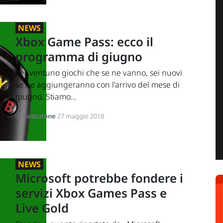
NEWS
Xbox Game Pass: ecco il
programma di giugno
Per ventuno giochi che se ne vanno, sei nuovi
se ne aggiungeranno con l'arrivo del mese di
giugno. Stiamo...
di
Redazione
27 maggio 2018
NEWS
Microsoft potrebbe fondere i
servizi Xbox Games Pass e
Live Gold