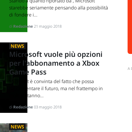
Stando a quanto riportato da , Microsoft
starebbe seriamente pensando alla possibilità
di fondere i...
di
Redazione
21 maggio 2018
NEWS
Microsoft vuole più opzioni
per l'abbonamento a Xbox
A
Game Pass
Microsoft è convinta del fatto che possa
rappresentare il futuro, ma nel frattempo in
molti si stanno...
di
Redazione
03 maggio 2018
NEWS