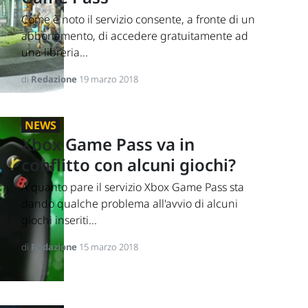
Come è noto il servizio consente, a fronte di un
abbonamento, di accedere gratuitamente ad
una libreria...
di
Redazione
19 marzo 2018
NEWS
Xbox Game Pass va in
conflitto con alcuni giochi?
A quanto pare il servizio Xbox Game Pass sta
dando qualche problema all'avvio di alcuni
giochi inseriti...
di
Redazione
15 marzo 2018