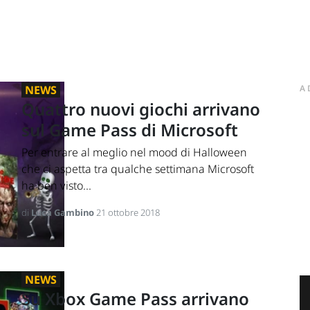
NEWS
A
Quattro nuovi giochi arrivano
sul Game Pass di Microsoft
Per entrare al meglio nel mood di Halloween
che ci aspetta tra qualche settimana Microsoft
ha ben visto...
di
Luca Gambino
21 ottobre 2018
NEWS
Su Xbox Game Pass arrivano