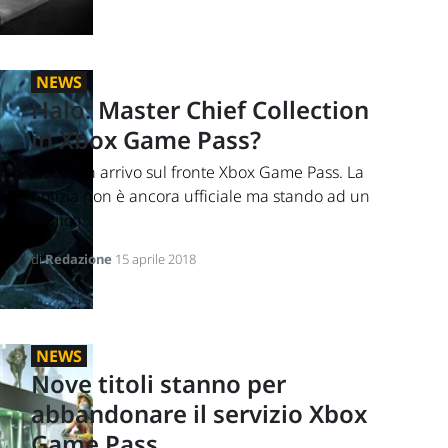
NEWS
Halo: Master Chief Collection
in Xbox Game Pass?
Novità in arrivo sul fronte Xbox Game Pass. La
notizia non è ancora ufficiale ma stando ad un
ironico...
di
Redazione
15 aprile 2018
NEWS
Nove titoli stanno per
abbandonare il servizio Xbox
Game Pass