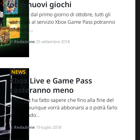
otto nuovi giochi
A partire dal primo giorno di ottobre, tutti gli
abbonati al servizio Xbox Game Pass potranno
dilettarsi...
di
Redazione
25 settembre 2018
NEWS
Xbox Live e Game Pass
costeranno meno
Microsoft ha fatto sapere che fino alla fine del
mese, chiunque vorrà abbonarsi a o potrà farlo
spendendo...
di
Redazione
19 luglio 2018