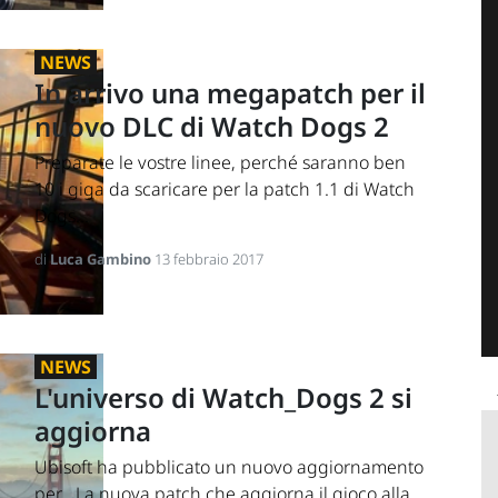
NEWS
In arrivo una megapatch per il
nuovo DLC di Watch Dogs 2
Preparate le vostre linee, perché saranno ben
10 i giga da scaricare per la patch 1.1 di Watch
Dogs...
di
Luca Gambino
13 febbraio 2017
NEWS
L'universo di Watch_Dogs 2 si
aggiorna
Ubisoft ha pubblicato un nuovo aggiornamento
per . La nuova patch che aggiorna il gioco alla