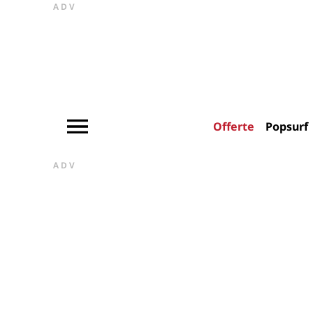
ADV
Offerte
Popsurf
ADV