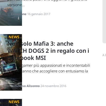
versione...
di
Redazione
16 gennaio 2017
NEWS
Non solo Mafia 3: anche
WATCH DOGS 2 in regalo con i
A
notebook MSI
Anche i gamer più appassionati e incontentabili
non potranno che accogliere con entusiamo la
doppia...
di
Tommaso Alisonno
24 novembre 2016
NEWS