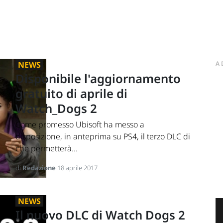
NEWS
A
Disponibile l'aggiornamento
gratuito di aprile di
Watch_Dogs 2
Come promesso Ubisoft ha messo a
disposizione, in anteprima su PS4, il terzo DLC di
che permetterà...
di
Redazione
18 aprile 2017
NEWS
Il nuovo DLC di Watch Dogs 2