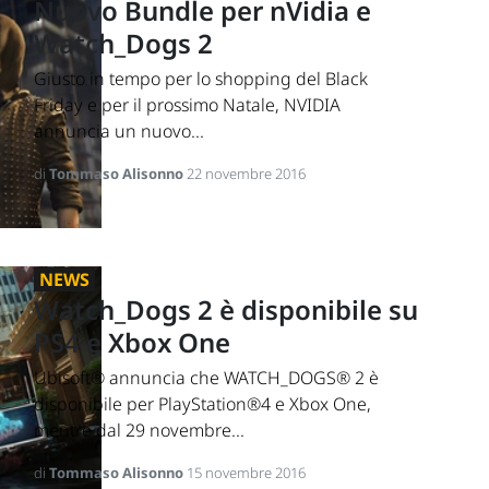
Nuovo Bundle per nVidia e
Watch_Dogs 2
Giusto in tempo per lo shopping del Black
Friday e per il prossimo Natale, NVIDIA
annuncia un nuovo...
di
Tommaso Alisonno
22 novembre 2016
NEWS
Watch_Dogs 2 è disponibile su
PS4 e Xbox One
Ubisoft® annuncia che WATCH_DOGS® 2 è
disponibile per PlayStation®4 e Xbox One,
mentre dal 29 novembre...
di
Tommaso Alisonno
15 novembre 2016