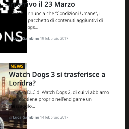
in arrivo il 23 Marzo
Ubisoft annuncia che “Condizioni Umane”, il
secondo pacchetto di contenuti aggiuntivi di
Watch_Dogs...
di
Luca Gambino
19 febbraio 2017
NEWS
Watch Dogs 3 si trasferisce a
Londra?
Il nuovo DLC di Watch Dogs 2, di cui vi abbiamo
già , contiene proprio nell’end game un
messaggio...
di
Luca Gambino
14 febbraio 2017