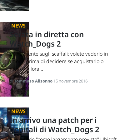
NEWS
Serata in diretta con
Watch_Dogs 2
è finalmente sugli scaffali: volete vederlo in
azione prima di decidere se acquistarlo o
meno? Allora...
di
Tommaso Alisonno
15 novembre 2016
NEWS
In arrivo una patch per i
genitali di Watch_Dogs 2
Per la serie "come largamente previsto" Ubisoft