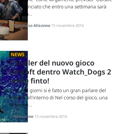
ha annunciato che entro una settimana sarà
rilasciata...
di
Tommaso Alisonno
15 novembre 2016
NEWS
Il trailer del nuovo gioco
Ubisoft dentro Watch_Dogs 2
non è finto!
In questi giorni si è fatto un gran parlare del
inserito all'interno di Nel corso del gioco, una
missione...
di
Redazione
15 novembre 2016