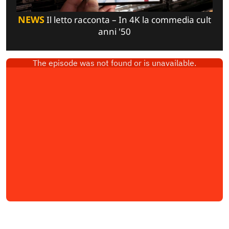
NEWS
Il letto racconta – In 4K la commedia cult
anni '50