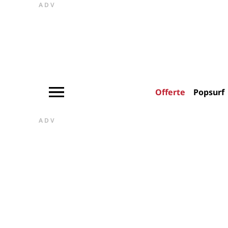
ADV
Offerte
Popsurf
ADV