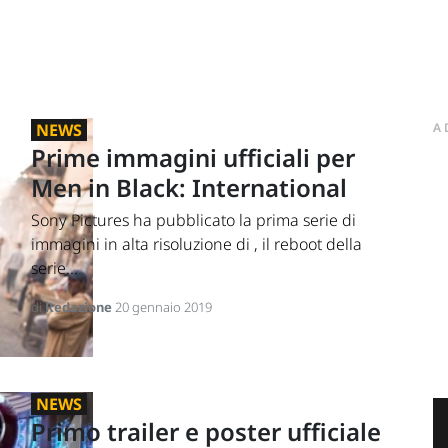
NEWS
A
Prime immagini ufficiali per
Men in Black: International
Sony Pictures ha pubblicato la prima serie di
immagini in alta risoluzione di , il reboot della
serie...
di
Redazione
20 gennaio 2019
NEWS
Primo trailer e poster ufficiale