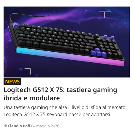
NEWS
Logitech G512 X 75: tastiera gaming
ibrida e modulare
Una tastiera gaming che alza il livello di sfida al mercato:
Logitech G512 X 75 Keyboard nasce per adattarsi...
di
Claudio Pofi
04 maggio 2026