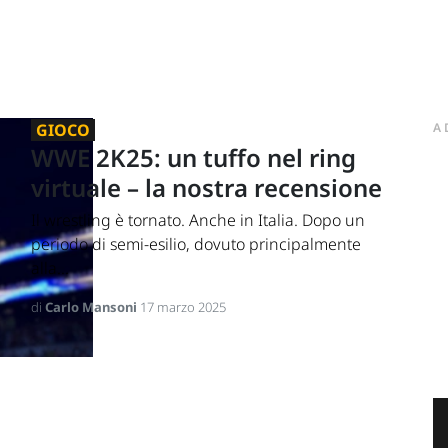
GIOCO
A
WWE 2K25: un tuffo nel ring
virtuale – la nostra recensione
Il wrestling è tornato. Anche in Italia. Dopo un
periodo di semi-esilio, dovuto principalmente
alla...
di
Carlo Mansoni
17 marzo 2025