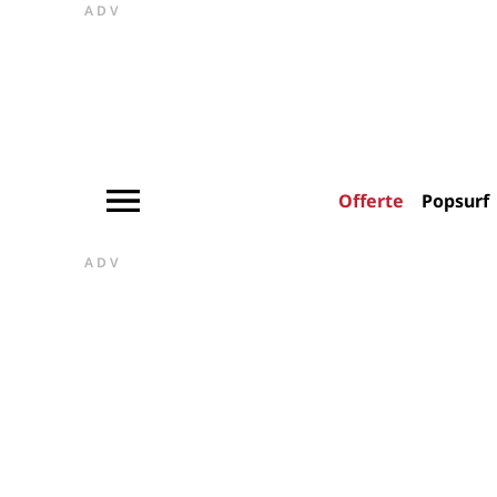
ADV
Offerte
Popsurf
ADV