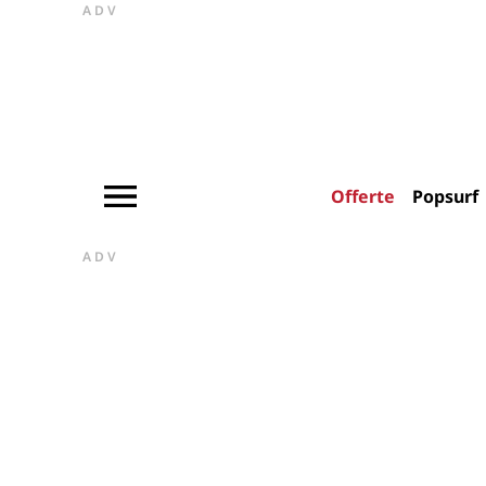
ADV
Offerte
Popsurf
ADV