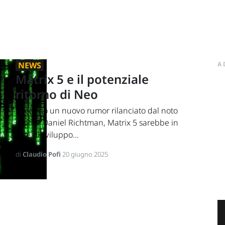
NEWS
A
Matrix 5 e il potenziale
ritorno di Neo
Secondo un nuovo rumor rilanciato dal noto
insider Daniel Richtman, Matrix 5 sarebbe in
fase di sviluppo...
di
Claudio Pofi
20 giugno 2025