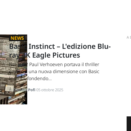
NEWS
A
Basic Instinct – L'edizione Blu-
ray 4K Eagle Pictures
Nel 1992 Paul Verhoeven portava il thriller
erotico a una nuova dimensione con Basic
Instinct, fondendo...
di
Claudio Pofi
05 ottobre 2025