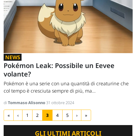
NEWS
Pokémon Leak: Possibile un Eevee
volante?
Pokémon è una serie con una quantità di creaturine che
col tempo è cresciuta sempre di più, ma...
di
Tommaso Alisonno
31 ottobre 2024
«
‹
1
2
3
4
5
›
»
GLI ULTIMI ARTICOLI