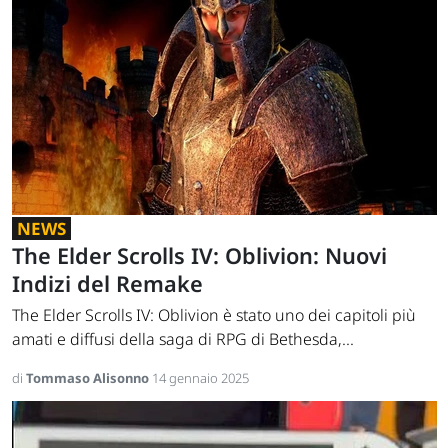
NEWS
The Elder Scrolls IV: Oblivion: Nuovi
Indizi del Remake
The Elder Scrolls IV: Oblivion è stato uno dei capitoli più
amati e diffusi della saga di RPG di Bethesda,...
di
Tommaso Alisonno
14 gennaio 2025