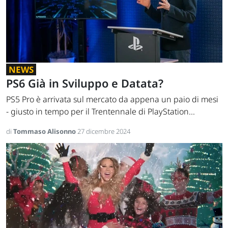
NEWS
PS6 Già in Sviluppo e Datata?
PS5 Pro è arrivata sul mercato da appena un paio di mesi
- giusto in tempo per il Trentennale di PlayStation...
di
Tommaso Alisonno
27 dicembre 2024