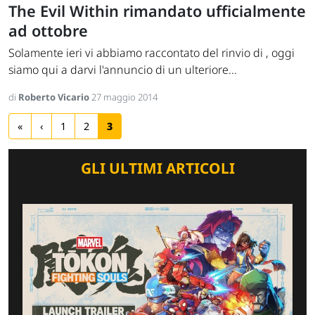
The Evil Within rimandato ufficialmente
ad ottobre
Solamente ieri vi abbiamo raccontato del rinvio di , oggi
siamo qui a darvi l'annuncio di un ulteriore...
di
Roberto Vicario
27 maggio 2014
«
‹
1
2
3
GLI ULTIMI ARTICOLI