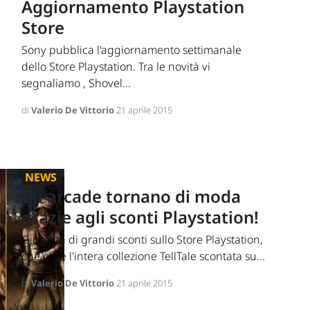
Aggiornamento Playstation
Store
Sony pubblica l'aggiornamento settimanale
dello Store Playstation. Tra le novità vi
segnaliamo , Shovel...
di
Valerio De Vittorio
21 aprile 2015
NEWS
Gli arcade tornano di moda
grazie agli sconti Playstation!
Giornata di grandi sconti sullo Store Playstation,
che offre l'intera collezione TellTale scontata su...
di
Valerio De Vittorio
21 aprile 2015