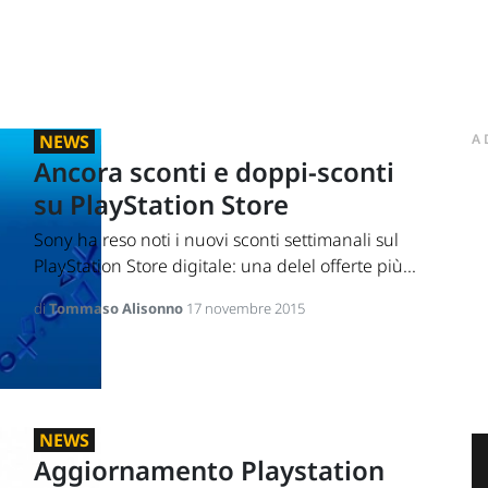
NEWS
A
Ancora sconti e doppi-sconti
su PlayStation Store
Sony ha reso noti i nuovi sconti settimanali sul
PlayStation Store digitale: una delel offerte più...
di
Tommaso Alisonno
17 novembre 2015
NEWS
Aggiornamento Playstation