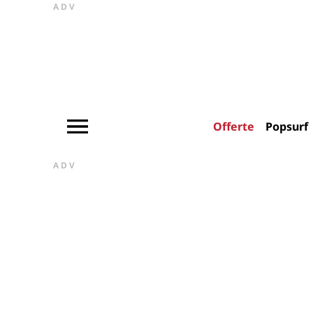
ADV
Offerte
Popsurf
ADV