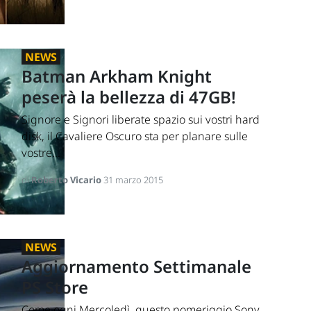
NEWS
Batman Arkham Knight
peserà la bellezza di 47GB!
Signore e Signori liberate spazio sui vostri hard
disk, il Cavaliere Oscuro sta per planare sulle
vostre...
di
Roberto Vicario
31 marzo 2015
NEWS
Aggiornamento Settimanale
PS Store
Come ogni Mercoledì, questo pomeriggio Sony