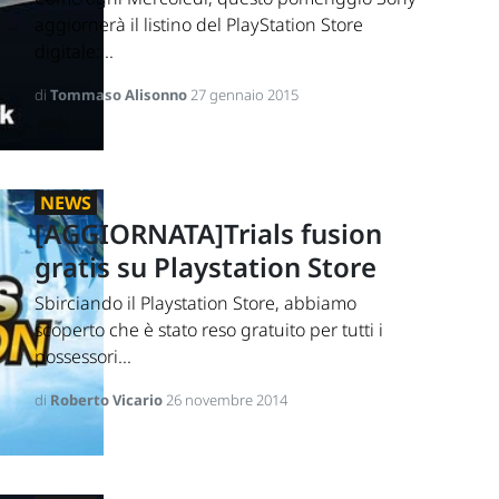
aggiornerà il listino del PlayStation Store
digitale:...
di
Tommaso Alisonno
27 gennaio 2015
NEWS
[AGGIORNATA]Trials fusion
gratis su Playstation Store
Sbirciando il Playstation Store, abbiamo
scoperto che è stato reso gratuito per tutti i
possessori...
di
Roberto Vicario
26 novembre 2014