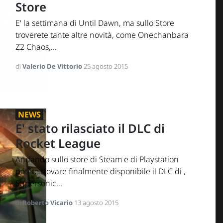
Store
E' la settimana di Until Dawn, ma sullo Store
troverete tante altre novità, come Onechanbara
Z2 Chaos,...
di
Valerio De Vittorio
25 agosto 2015
NEWS
E' stato rilasciato il DLC di
Rocket League
Andando sullo store di Steam e di Playstation
potete trovare finalmente disponibile il DLC di ,
Supersonic...
di
Roberto Vicario
13 agosto 2015