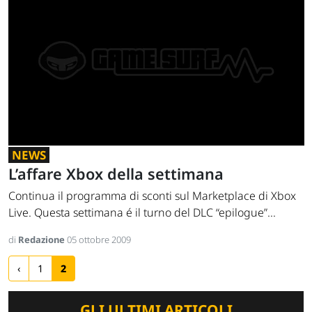
NEWS
L’affare Xbox della settimana
Continua il programma di sconti sul Marketplace di Xbox
Live. Questa settimana é il turno del DLC “epilogue”...
di
Redazione
05 ottobre 2009
‹
1
2
GLI ULTIMI ARTICOLI