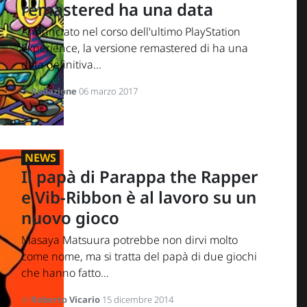
remastered ha una data
Annunciato nel corso dell'ultimo PlayStation
Experience, la versione remastered di ha una
data definitiva...
di
Redazione
06 marzo 2017
NEWS
Il papà di Parappa the Rapper
e Vib-Ribbon è al lavoro su un
nuovo gioco
Masaya Matsuura potrebbe non dirvi molto
come nome, ma si tratta del papà di due giochi
che hanno fatto...
di
Roberto Vicario
15 dicembre 2014