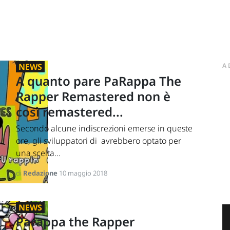
NEWS
A
A quanto pare PaRappa The
Rapper Remastered non è
così remastered...
Secondo alcune indiscrezioni emerse in queste
ore, gli sviluppatori di avrebbero optato per
una scelta...
di
Redazione
10 maggio 2018
NEWS
Parappa the Rapper