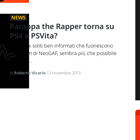
NEWS
Parappa the Rapper torna su
PS4 e PSVita?
Stando ai soliti ben informati che fuoriescono
dal forum di NeoGAF, sembra più che possibile
il ritorno...
di
Roberto Vicario
13 novembre 2013