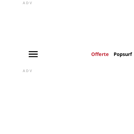
ADV
Offerte
Popsurf
ADV