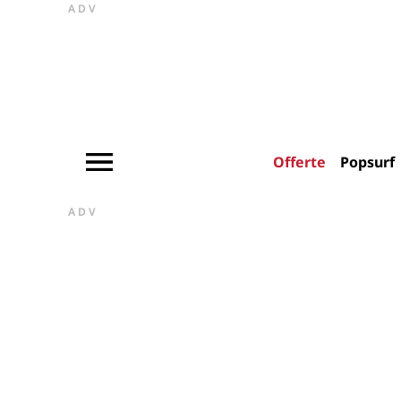
ADV
Offerte
Popsurf
ADV