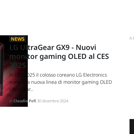
NEWS
A
LG UltraGear GX9 - Nuovi
monitor gaming OLED al CES
2025
Al CES 2025 il colosso coreano LG Electronics
svelerà la nuova linea di monitor gaming OLED
UltraGear...
di
Claudio Pofi
30 dicembre 2024