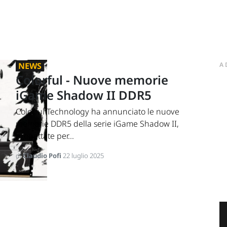
NEWS
A
Colorful - Nuove memorie
iGame Shadow II DDR5
Colorful Technology ha annunciato le nuove
memorie DDR5 della serie iGame Shadow II,
progettate per...
di
Claudio Pofi
22 luglio 2025