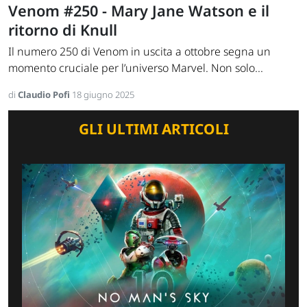
Venom #250 - Mary Jane Watson e il
ritorno di Knull
Il numero 250 di Venom in uscita a ottobre segna un
momento cruciale per l’universo Marvel. Non solo...
di
Claudio Pofi
18 giugno 2025
GLI ULTIMI ARTICOLI