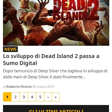
NEWS
Lo sviluppo di Dead Island 2 passa a
Sumo Digital
Dopo l'annuncio di Deep Silver che toglieva lo sviluppo di
dalle mani di Deep Silver, è stato finalmente...
di
Roberto Vicario
09 marzo 2016
1
2
3
4
5
›
»
GLI ULTIMI ARTICOLI