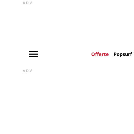
ADV
Offerte
Popsurf
ADV