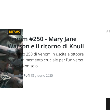
NEWS
A
Venom #250 - Mary Jane
Watson e il ritorno di Knull
Il numero 250 di Venom in uscita a ottobre
segna un momento cruciale per l’universo
Marvel. Non solo...
di
Claudio Pofi
18 giugno 2025