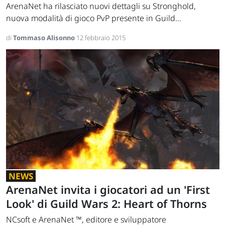
ArenaNet ha rilasciato nuovi dettagli su Stronghold,
nuova modalità di gioco PvP presente in Guild...
di
Tommaso Alisonno
12 febbraio 2015
NEWS
ArenaNet invita i giocatori ad un 'First
Look' di Guild Wars 2: Heart of Thorns
NCsoft e ArenaNet ™, editore e sviluppatore