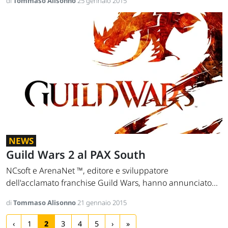
di
Tommaso Alisonno
25 gennaio 2015
NEWS
Guild Wars 2 al PAX South
NCsoft e ArenaNet ™, editore e sviluppatore
dell'acclamato franchise Guild Wars, hanno annunciato...
di
Tommaso Alisonno
21 gennaio 2015
‹
1
2
3
4
5
›
»