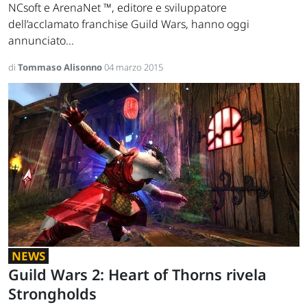
NCsoft e ArenaNet ™, editore e sviluppatore
dell’acclamato franchise Guild Wars, hanno oggi
annunciato...
di
Tommaso Alisonno
04 marzo 2015
NEWS
Guild Wars 2: Heart of Thorns rivela
Strongholds