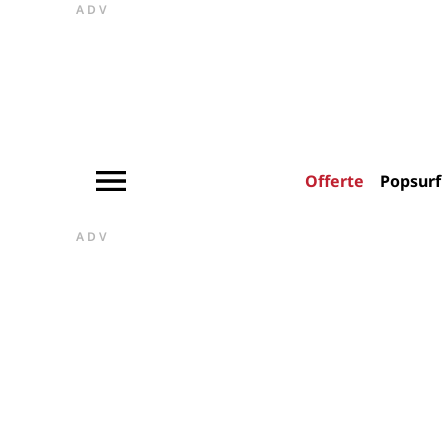
ADV
Offerte
Popsurf
ADV