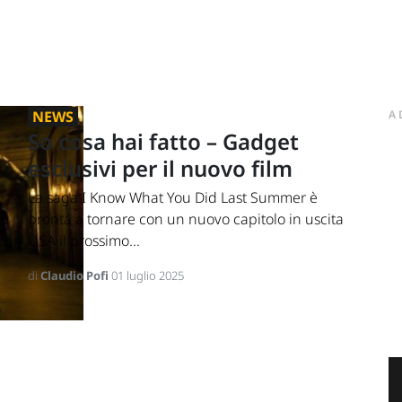
NEWS
A
So cosa hai fatto – Gadget
esclusivi per il nuovo film
La saga I Know What You Did Last Summer è
pronta a tornare con un nuovo capitolo in uscita
USA il prossimo...
di
Claudio Pofi
01 luglio 2025