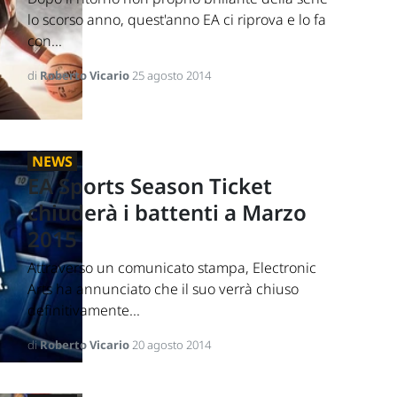
lo scorso anno, quest'anno EA ci riprova e lo fa
con...
di
Roberto Vicario
25 agosto 2014
NEWS
EA Sports Season Ticket
chiuderà i battenti a Marzo
2015
Attraverso un comunicato stampa, Electronic
Arts ha annunciato che il suo verrà chiuso
definitivamente...
di
Roberto Vicario
20 agosto 2014