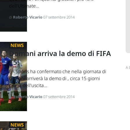
dell'Ultimate...
di
Roberto Vicario
07 settembre 2014
NEWS
Domani arriva la demo di FIFA
15!
A
EA Sports ha confermato che nella giornata di
domani arriverà la demo di , circa 15 giorni
prima dell'uscita...
di
Roberto Vicario
07 settembre 2014
NEWS