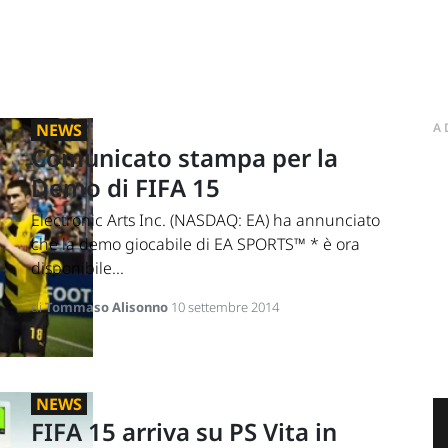
NEWS
A
Comunicato stampa per la
Demo di FIFA 15
Electronic Arts Inc. (NASDAQ: EA) ha annunciato
che la demo giocabile di EA SPORTS™ * è ora
disponibile...
di
Tommaso Alisonno
10 settembre 2014
NEWS
FIFA 15 arriva su PS Vita in