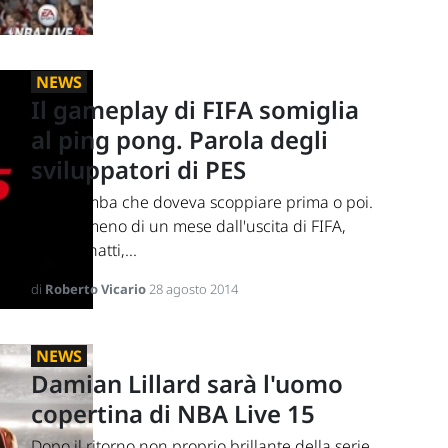
NEWS
Il gameplay di FIFA somiglia
al ping pong. Parola degli
sviluppatori di PES
Una bomba che doveva scoppiare prima o poi.
A poco meno di un mese dall'uscita di FIFA,
Adam Bhatti,...
di
Roberto Vicario
28 agosto 2014
NEWS
Damian Lillard sarà l'uomo
copertina di NBA Live 15
Dopo il ritorno non proprio brillante della serie