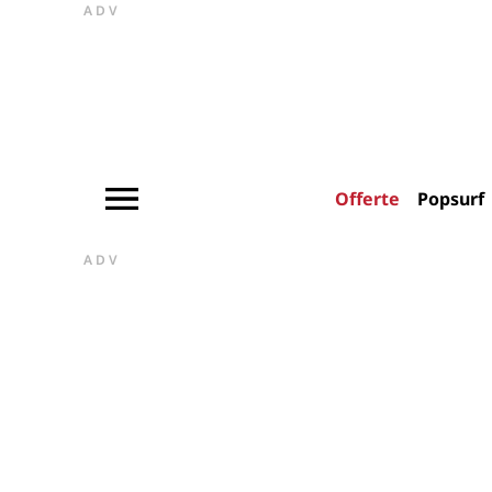
ADV
Offerte
Popsurf
ADV