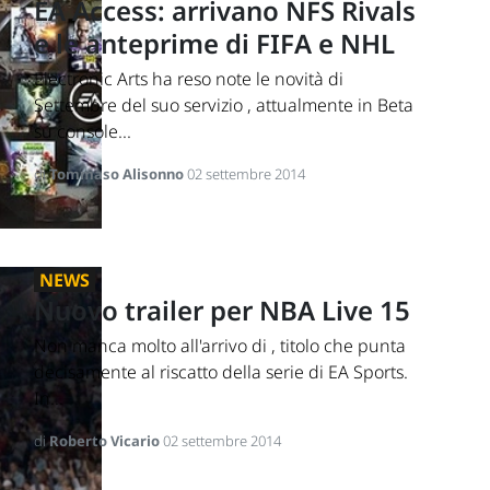
EA Access: arrivano NFS Rivals
e le anteprime di FIFA e NHL
Electronic Arts ha reso note le novità di
Settembre del suo servizio , attualmente in Beta
su console...
di
Tommaso Alisonno
02 settembre 2014
NEWS
Nuovo trailer per NBA Live 15
Non manca molto all'arrivo di , titolo che punta
decisamente al riscatto della serie di EA Sports.
In...
di
Roberto Vicario
02 settembre 2014