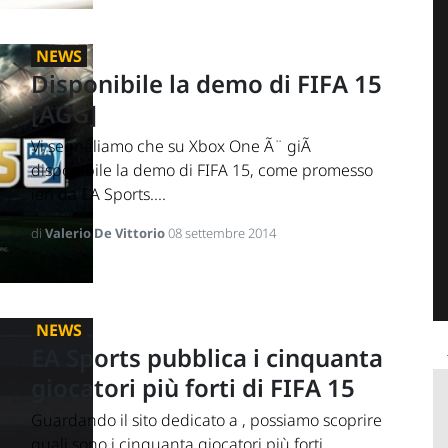
NEWS
Disponibile la demo di FIFA 15
[AGG]
Vi segnaliamo che su Xbox One Ã¨ giÃ
disponibile la demo di FIFA 15, come promesso
ieri da EA Sports....
di
Valerio De Vittorio
08 settembre 2014
NEWS
EA Sports pubblica i cinquanta
giocatori più forti di FIFA 15
Guardando il sito dedicato a , possiamo scoprire
quali sono i cinquanta giocatori più forti