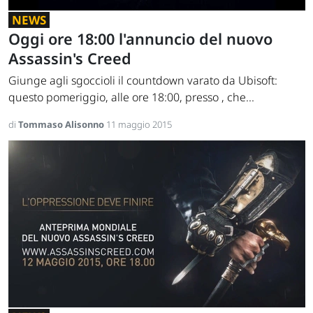
NEWS
Oggi ore 18:00 l'annuncio del nuovo
Assassin's Creed
Giunge agli sgoccioli il countdown varato da Ubisoft:
questo pomeriggio, alle ore 18:00, presso , che...
di
Tommaso Alisonno
11 maggio 2015