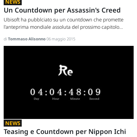
NEWS
Un Countdown per Assassin's Creed
Ubisoft ha pubblciato su un countdown che promette
l'anteprima mondiale assoluta del prossimo capitolo...
di
Tommaso Alisonno
06 maggio 2015
NEWS
Teasing e Countdown per Nippon Ichi