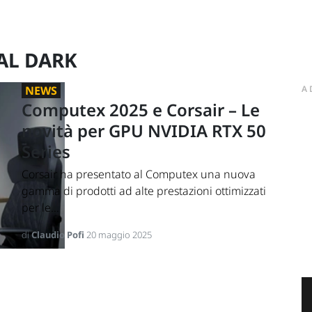
AL DARK
NEWS
A
Computex 2025 e Corsair – Le
novità per GPU NVIDIA RTX 50
Series
Corsair ha presentato al Computex una nuova
gamma di prodotti ad alte prestazioni ottimizzati
per le...
di
Claudio Pofi
20 maggio 2025