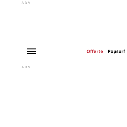
ADV
Offerte
Popsurf
ADV