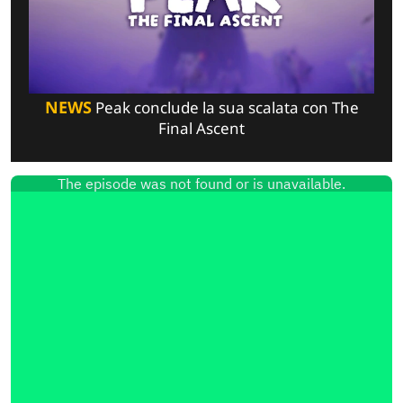
NEWS
Peak conclude la sua scalata con The
Final Ascent