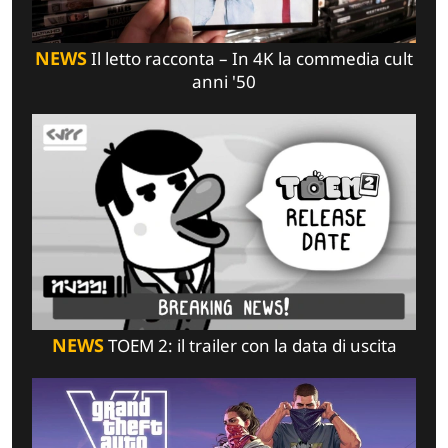
NEWS
Il letto racconta – In 4K la commedia cult
anni '50
NEWS
TOEM 2: il trailer con la data di uscita