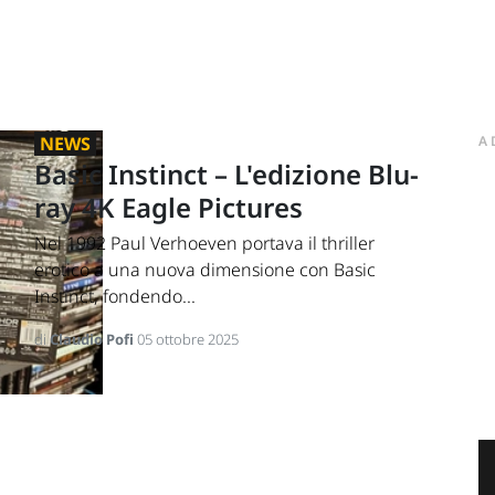
NEWS
A
Basic Instinct – L'edizione Blu-
ray 4K Eagle Pictures
Nel 1992 Paul Verhoeven portava il thriller
erotico a una nuova dimensione con Basic
Instinct, fondendo...
di
Claudio Pofi
05 ottobre 2025