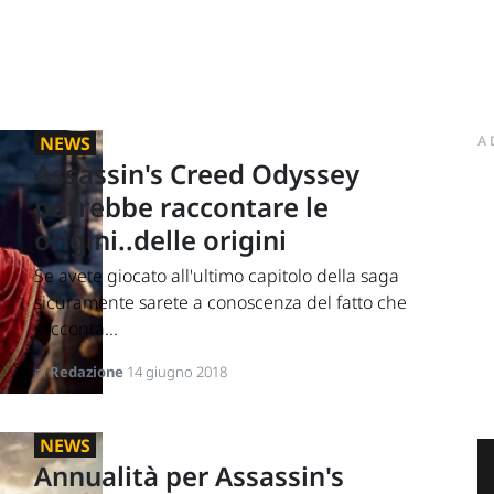
NEWS
A
Assassin's Creed Odyssey
potrebbe raccontare le
origini..delle origini
Se avete giocato all'ultimo capitolo della saga
sicuramente sarete a conoscenza del fatto che
racconta...
di
Redazione
14 giugno 2018
NEWS
Annualità per Assassin's