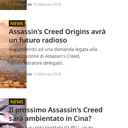
di
Redazione
19 febbraio 2018
NEWS
Assassin's Creed Origins avrà
un futuro radioso
Rispondendo ad una domanda legata alla
serializzazione di Assassin's Creed,
l'amministratore delegato...
di
Redazione
13 febbraio 2018
NEWS
Il prossimo Assassin's Creed
sarà ambientato in Cina?
Stando a quanto riportato da PSU, un ex