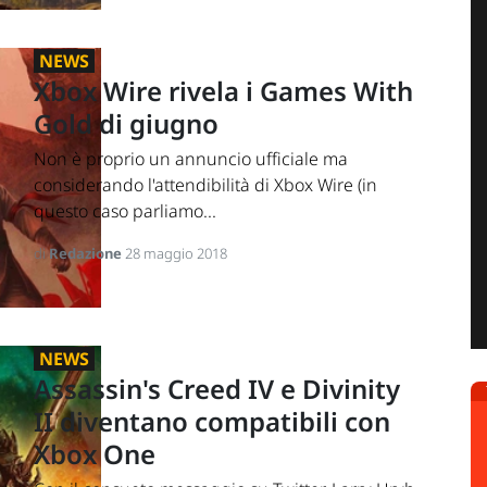
NEWS
Xbox Wire rivela i Games With
Gold di giugno
Non è proprio un annuncio ufficiale ma
considerando l'attendibilità di Xbox Wire (in
questo caso parliamo...
di
Redazione
28 maggio 2018
NEWS
Assassin's Creed IV e Divinity
II diventano compatibili con
Xbox One