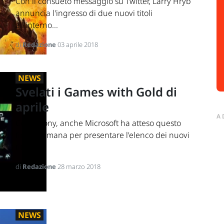
Con il consueto messaggio su Twitter, Larry Hryb
annuncia l'ingresso di due nuovi titoli
all'interno...
di
Redazione
03 aprile 2018
NEWS
Svelati i Games with Gold di
aprile
A
Come Sony, anche Microsoft ha atteso questo
fine settimana per presentare l'elenco dei nuovi
titoli...
di
Redazione
28 marzo 2018
NEWS