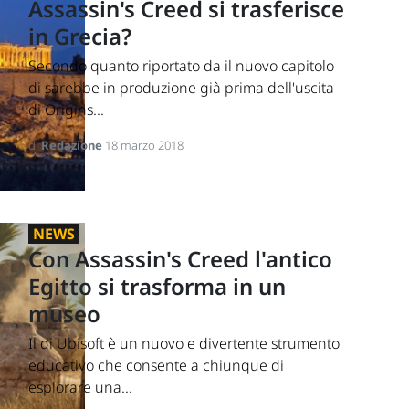
Assassin's Creed si trasferisce
in Grecia?
Secondo quanto riportato da il nuovo capitolo
di sarebbe in produzione già prima dell'uscita
di Origins...
di
Redazione
18 marzo 2018
NEWS
Con Assassin's Creed l'antico
Egitto si trasforma in un
museo
Il di Ubisoft è un nuovo e divertente strumento
educativo che consente a chiunque di
esplorare una...