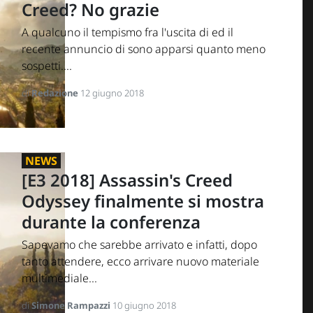
Creed? No grazie
A qualcuno il tempismo fra l'uscita di ed il
recente annuncio di sono apparsi quanto meno
sospetti....
di
Redazione
12 giugno 2018
NEWS
[E3 2018] Assassin's Creed
Odyssey finalmente si mostra
durante la conferenza
Sapevamo che sarebbe arrivato e infatti, dopo
tanto attendere, ecco arrivare nuovo materiale
multimediale...
di
Simone Rampazzi
10 giugno 2018