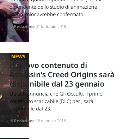
dipendente dello studio di animazione
Technicolor avrebbe confermato...
di
Redazione
01 febbraio 2018
NEWS
Il nuovo contenuto di
Assassin's Creed Origins sarà
disponibile dal 23 gennaio
Ubisoft annuncia che Gli Occulti, il primo
contenuto scaricabile (DLC) per , sarà
disponibile dal 23...
di
Redazione
16 gennaio 2018