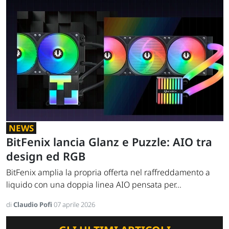
NEWS
BitFenix lancia Glanz e Puzzle: AIO tra
design ed RGB
BitFenix amplia la propria offerta nel raffreddamento a
liquido con una doppia linea AIO pensata per...
di
Claudio Pofi
07 aprile 2026