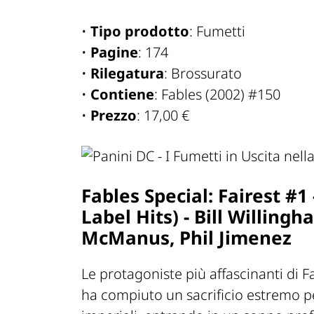
•
Tipo prodotto
: Fumetti
•
Pagine
: 174
•
Rilegatura
: Brossurato
•
Contiene
: Fables (2002) #150
•
Prezzo
: 17,00 €
Fables Special: Fairest #1
Label Hits) - Bill Willing
McManus, Phil Jimenez
Le protagoniste più affascinanti di F
ha compiuto un sacrificio estremo per