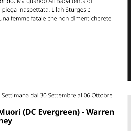
fondo. Ma quando Alì Babà tenta di
 piega inaspettata. Lilah Sturges ci
, una femme fatale che non dimenticherete
 Muori (DC Evergreen) - Warren
aney