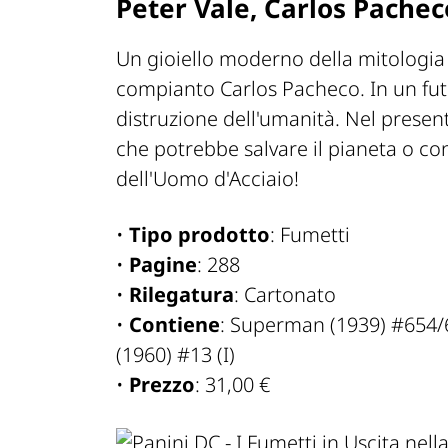
Peter Vale, Carlos Pachec
Un gioiello moderno della mitologia
compianto Carlos Pacheco. In un fu
distruzione dell'umanità. Nel presen
che potrebbe salvare il pianeta o co
dell'Uomo d'Acciaio!
•
Tipo prodotto
: Fumetti
•
Pagine
: 288
•
Rilegatura
: Cartonato
•
Contiene
: Superman (1939) #654/
(1960) #13 (I)
•
Prezzo
: 31,00 €