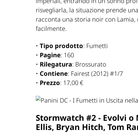
imperiali, entrando in un sonno pro
risvegliarla, la situazione prende una
racconta una storia noir con Lamia
facilmente.
•
Tipo prodotto
: Fumetti
•
Pagine
: 160
•
Rilegatura
: Brossurato
•
Contiene
: Fairest (2012) #1/7
•
Prezzo
: 17,00 €
Stormwatch #2 - Evolvi o
Ellis, Bryan Hitch, Tom R