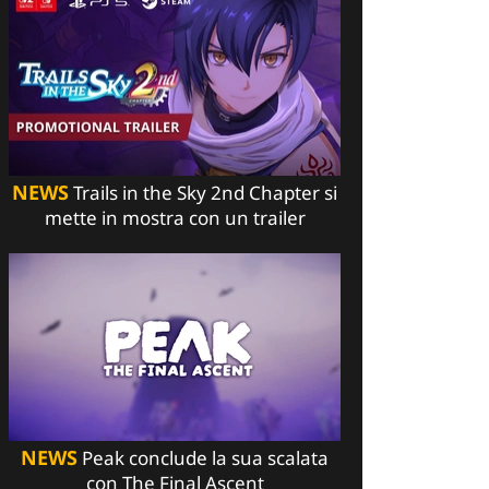
NEWS
Trails in the Sky 2nd Chapter si
mette in mostra con un trailer
NEWS
Peak conclude la sua scalata
con The Final Ascent