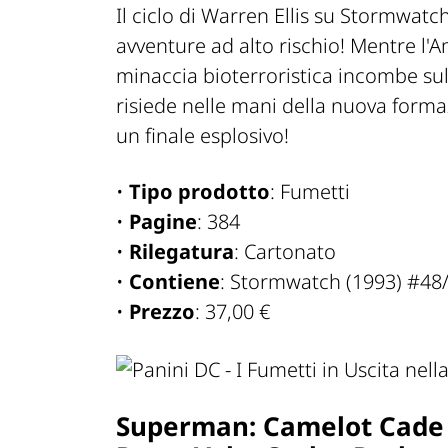
Il ciclo di Warren Ellis su Stormwatc
avventure ad alto rischio! Mentre l'
minaccia bioterroristica incombe su
risiede nelle mani della nuova form
un finale esplosivo!
•
Tipo prodotto
: Fumetti
•
Pagine
: 384
•
Rilegatura
: Cartonato
•
Contiene
: Stormwatch (1993) #48
•
Prezzo
: 37,00 €
Superman: Camelot Cade (