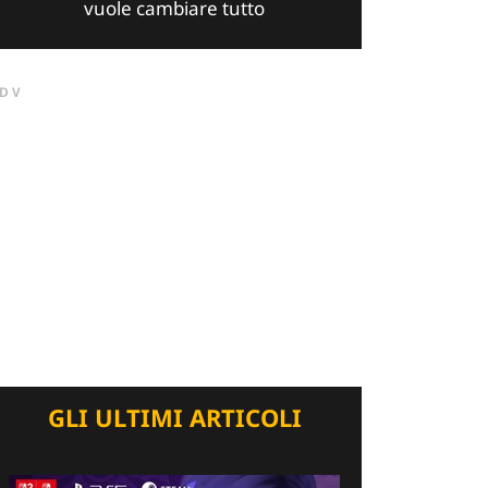
vuole cambiare tutto
DV
GLI ULTIMI ARTICOLI